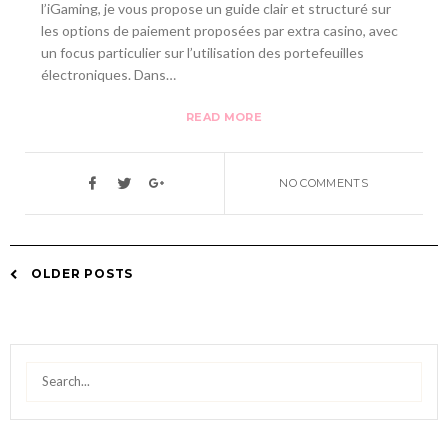
l’iGaming, je vous propose un guide clair et structuré sur
les options de paiement proposées par extra casino, avec
un focus particulier sur l’utilisation des portefeuilles
électroniques. Dans…
READ MORE
NO COMMENTS
OLDER POSTS
Posts
navigation
Search
for: