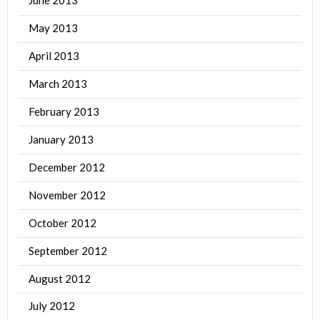
June 2013
May 2013
April 2013
March 2013
February 2013
January 2013
December 2012
November 2012
October 2012
September 2012
August 2012
July 2012