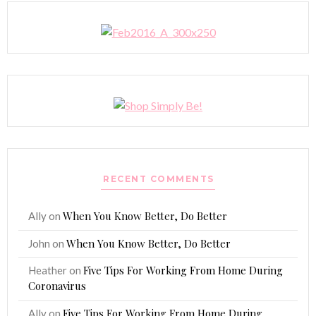
RECENT COMMENTS
When You Know Better, Do Better
Ally
on
When You Know Better, Do Better
John
on
Five Tips For Working From Home During
Heather
on
Coronavirus
Five Tips For Working From Home During
Ally
on