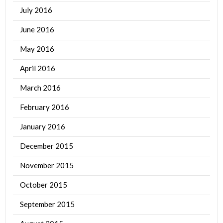
July 2016
June 2016
May 2016
April 2016
March 2016
February 2016
January 2016
December 2015
November 2015
October 2015
September 2015