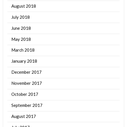
August 2018
July 2018
June 2018
May 2018
March 2018
January 2018
December 2017
November 2017
October 2017
September 2017
August 2017