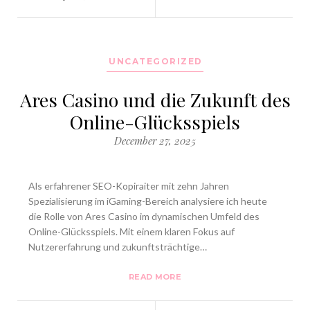
UNCATEGORIZED
Ares Casino und die Zukunft des
Online-Glücksspiels
December 27, 2025
Als erfahrener SEO-Kopiraiter mit zehn Jahren
Spezialisierung im iGaming-Bereich analysiere ich heute
die Rolle von Ares Casino im dynamischen Umfeld des
Online-Glücksspiels. Mit einem klaren Fokus auf
Nutzererfahrung und zukunftsträchtige…
READ MORE