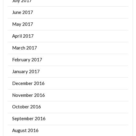
July 2017
June 2017
May 2017
April 2017
March 2017
February 2017
January 2017
December 2016
November 2016
October 2016
September 2016
August 2016