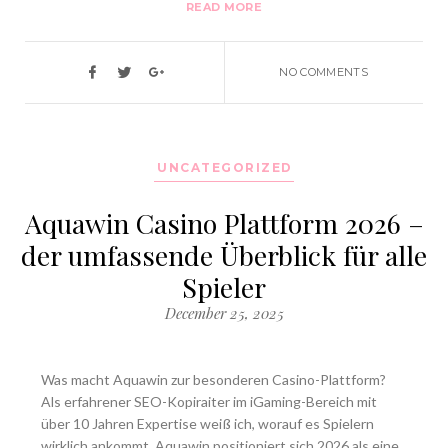
READ MORE
NO COMMENTS
UNCATEGORIZED
Aquawin Casino Plattform 2026 –
der umfassende Überblick für alle
Spieler
December 25, 2025
Was macht Aquawin zur besonderen Casino-Plattform?
Als erfahrener SEO-Kopiraiter im iGaming-Bereich mit
über 10 Jahren Expertise weiß ich, worauf es Spielern
wirklich ankommt. Aquawin positioniert sich 2026 als eine