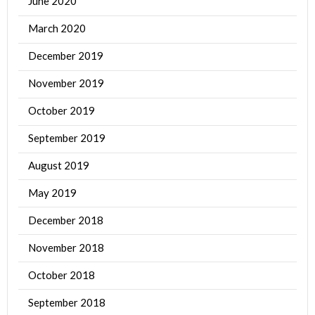
June 2020
March 2020
December 2019
November 2019
October 2019
September 2019
August 2019
May 2019
December 2018
November 2018
October 2018
September 2018