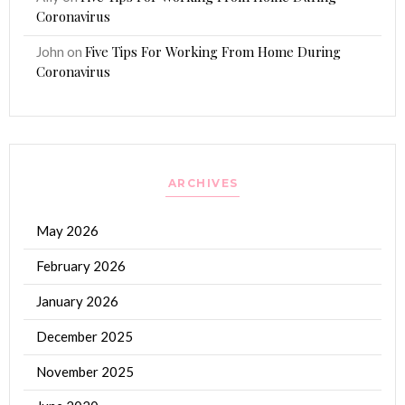
Coronavirus
Five Tips For Working From Home During
John
on
Coronavirus
ARCHIVES
May 2026
February 2026
January 2026
December 2025
November 2025